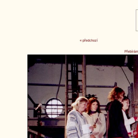
« předchozí
Přebírám