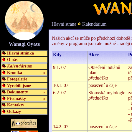
Hlavní strana
Kalendárium
Našich akcí se může po předchozí dohodě z
změny v programu jsou ale možné - raději 
Wanagi Oyate
Hlavní stránka
Kdy
Akce
P
O nás
Kalendárium
9.1. 07
Oblečení indiánů
z
Kronika
»
plání
té
přednáška
př
Fotogalerie
10.1. 07
posezení u čaje
Vyrobili jsme
Dokumenty
»
6.2. 07
Siouxská mytologie
z
přednáška
př
Přednášky
»
-
Kontakty
-
Odkazy
-
„
14.2. 07
posezení u čaje