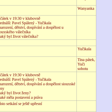
Wanyanka
ačátek v 19:30 v klubovně
ednáší: Pavel Spálený - Yučikala
narození, dětství, dospívání a dospělost u
iouxského válečníka
jaký byl život válečníka?
Yučikala
Tina pátek,
Yuči
sobotu
ačátek v 19:30 v klubovně
ednáší: Pavel Spálený - Yučikala
narození, dětství, dospívání a dospělost siouxské
eny
jaký byl život ženy?
jaké měla postavení a práva
sto setkání se ještě upřesní