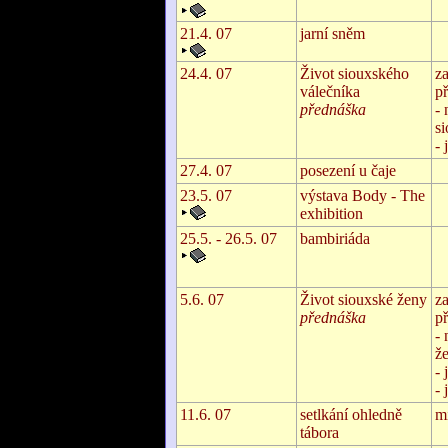
21.4. 07
jarní sněm
24.4. 07
Život siouxského
z
válečníka
př
přednáška
- 
s
- 
27.4. 07
posezení u čaje
23.5. 07
výstava Body - The
exhibition
25.5. - 26.5. 07
bambiriáda
5.6. 07
Život siouxské ženy
z
přednáška
př
- 
ž
- 
- 
11.6. 07
setlkání ohledně
mí
tábora