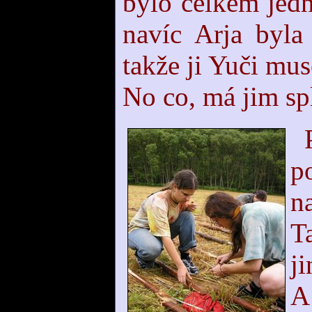
bylo celkem jedno
navíc Arja byla
takže ji Yuči mus
No co, má jim sp
p
n
T
j
A