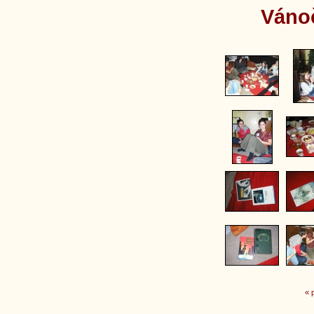
Váno
« 